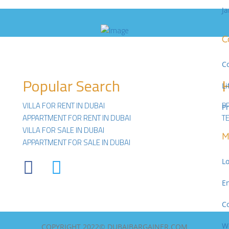
J
C
C
Popular Search
Li
VILLA FOR RENT IN DUBAI
P
P
APPARTMENT FOR RENT IN DUBAI
T
VILLA FOR SALE IN DUBAI
M
APPARTMENT FOR SALE IN DUBAI
Lo
Facebook
Twitter
En
C
W
COPYRIGHT 2022© DUBAIBARGAINER.COM