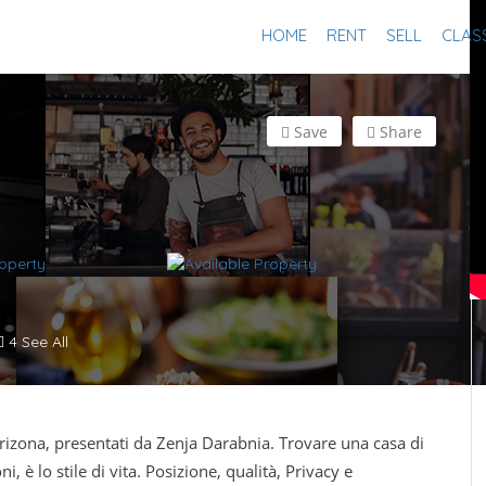
HOME
RENT
SELL
CLASS
Save
Share
4 See All
izona, presentati da Zenja Darabnia. Trovare una casa di
, è lo stile di vita. Posizione, qualità, Privacy e