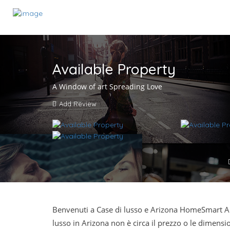
Available Property
A Window of art Spreading Love
Add Review
Benvenuti a Case di lusso e Arizona HomeSmart Ar
lusso in Arizona non è circa il prezzo o le dimensioni