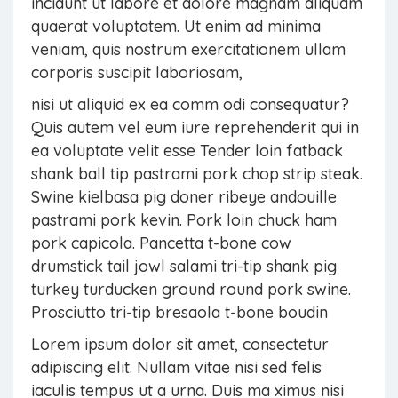
incidunt ut labore et dolore magnam aliquam
quaerat voluptatem. Ut enim ad minima
veniam, quis nostrum exercitationem ullam
corporis suscipit laboriosam,
nisi ut aliquid ex ea comm odi consequatur?
Quis autem vel eum iure reprehenderit qui in
ea voluptate velit esse Tender loin fatback
shank ball tip pastrami pork chop strip steak.
Swine kielbasa pig doner ribeye andouille
pastrami pork kevin. Pork loin chuck ham
pork capicola. Pancetta t-bone cow
drumstick tail jowl salami tri-tip shank pig
turkey turducken ground round pork swine.
Prosciutto tri-tip bresaola t-bone boudin
Lorem ipsum dolor sit amet, consectetur
adipiscing elit. Nullam vitae nisi sed felis
iaculis tempus ut a urna. Duis ma ximus nisi